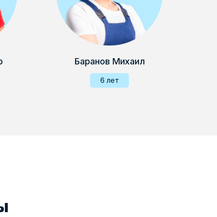
р
Баранов Михаил
6 лет
ы