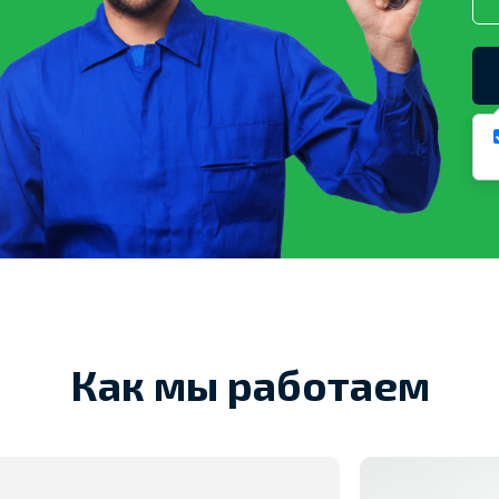
Наж
св
Как мы работаем