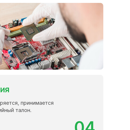
тия
ряется, принимается
ийный талон.
04