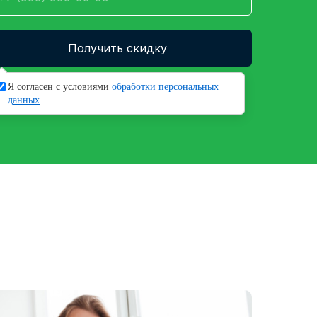
Получить скидку
имая кнопку, вы даете согласие на обработку
Я согласен с условиями
обработки персональных
оих
персональных данных
данных