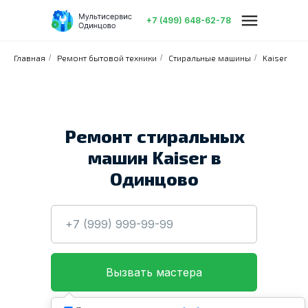
+7 (499) 648-62-78
Главная
/
Ремонт бытовой техники
/
Стиральные машины
/
Kaiser
Ремонт стиральных
машин Kaiser в
Бытовая техника
Электроника
О
Одинцово
Вызвать мастера
Нажимая кнопку, вы даете согласие на