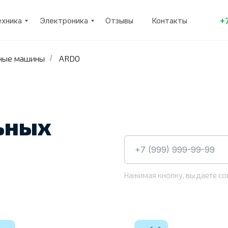
+
ехника
Электроника
Отзывы
Контакты
ные машины
ARDO
/
ьных
Нажимая кнопку, вы даете со