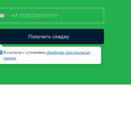
+7
Получить скидку
имая кнопку, вы даете согласие на обработку
Я согласен с условиями
обработки персональных
оих
персональных данных
данных