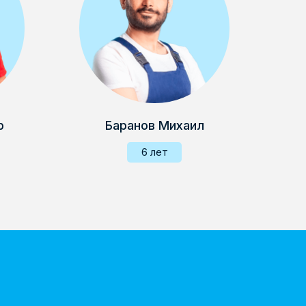
р
Баранов Михаил
6 лет