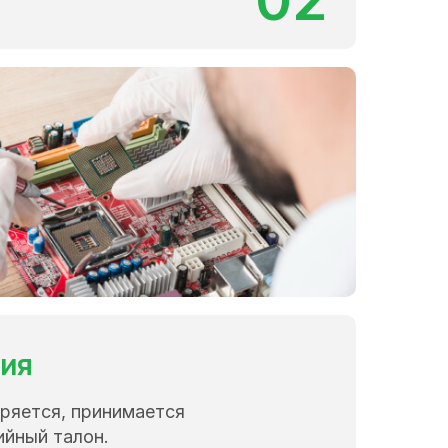
02
тия
ряется, принимается
ийный талон.