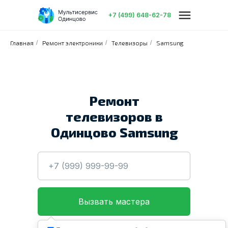
+7 (499) 648-62-78
Главная
/
Ремонт электроники
/
Телевизоры
/
Samsung
Ремонт
телевизоров в
Бытовая техника
Электроника
О
Одинцово Samsung
Вызвать мастера
Нажимая кнопку, вы даете согласие на